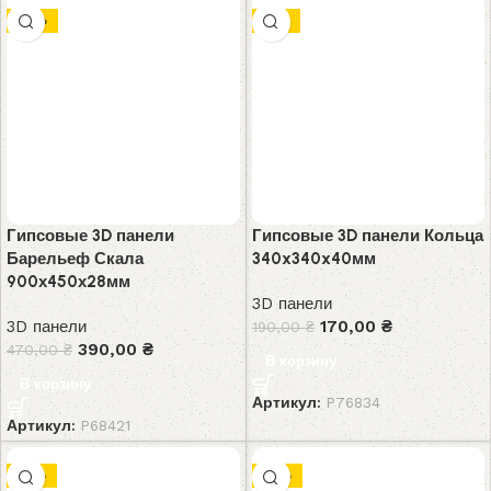
-17%
-11%
Гипсовые 3D панели
Гипсовые 3D панели Кольца
Барельеф Скала
340x340x40мм
900х450х28мм
3D панели
3D панели
170,00
₴
190,00
₴
390,00
₴
470,00
₴
В корзину
В корзину
Артикул:
P76834
Артикул:
P68421
-15%
-13%