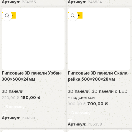
Артикул:
P34255
Артикул:
P46534
-18%
-22%
Гипсовые 3D панели Урбан
Гипсовые 3D панели Скала-
300×600×24мм
рейка 500×900×28мм
3D панели
3D панели
,
3D панели с LED
180,00
₴
- подсветкой
220,00
₴
700,00
₴
900,00
₴
В корзину
В корзину
Артикул:
P74198
Артикул:
P35358