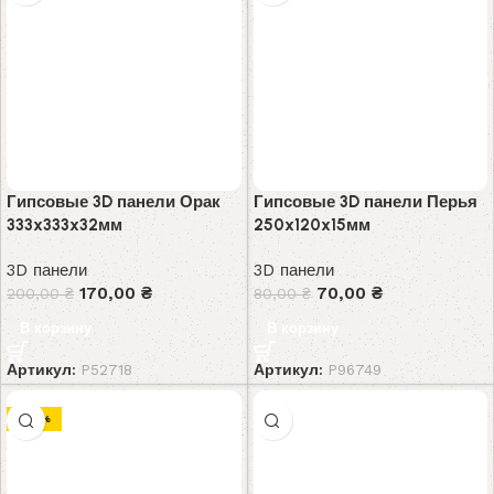
Гипсовые 3D панели Орак
Гипсовые 3D панели Перья
333x333x32мм
250x120x15мм
3D панели
3D панели
170,00
₴
70,00
₴
200,00
₴
80,00
₴
В корзину
В корзину
Артикул:
P52718
Артикул:
P96749
-26%