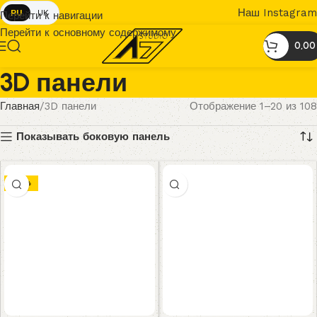
Наш Instagram
RU
UK
Перейти к навигации
Перейти к основному содержимому
0,0
3D панели
Главная
3D панели
Отображение 1–20 из 108
Показывать боковую панель
-33%