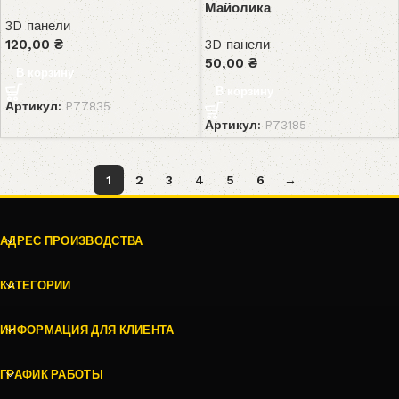
Майолика
3D панели
120,00
₴
3D панели
50,00
₴
В корзину
В корзину
Артикул:
P77835
Артикул:
P73185
1
2
3
4
5
6
→
АДРЕС ПРОИЗВОДСТВА
КАТЕГОРИИ
ИНФОРМАЦИЯ ДЛЯ КЛИЕНТА
ГРАФИК РАБОТЫ