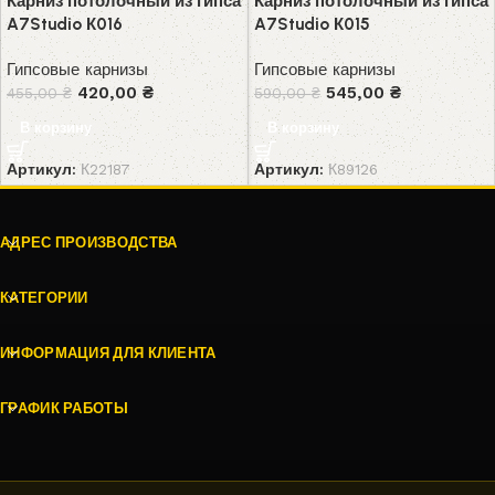
Карниз потолочный из гипса
Карниз потолочный из гипса
A7Studio К016
A7Studio К015
Гипсовые карнизы
Гипсовые карнизы
420,00
₴
545,00
₴
455,00
₴
590,00
₴
В корзину
В корзину
Артикул:
К22187
Артикул:
К89126
АДРЕС ПРОИЗВОДСТВА
КАТЕГОРИИ
ИНФОРМАЦИЯ ДЛЯ КЛИЕНТА
ГРАФИК РАБОТЫ