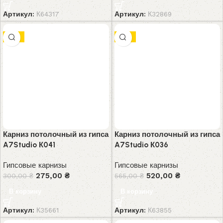
Артикул:
К64317
Артикул:
К32869
-8%
-8%
Карниз потолочный из гипса
Карниз потолочный из гипса
A7Studio К041
A7Studio К036
Гипсовые карнизы
Гипсовые карнизы
275,00
₴
520,00
₴
300,00
₴
565,00
₴
В корзину
В корзину
Артикул:
К35661
Артикул:
К63855