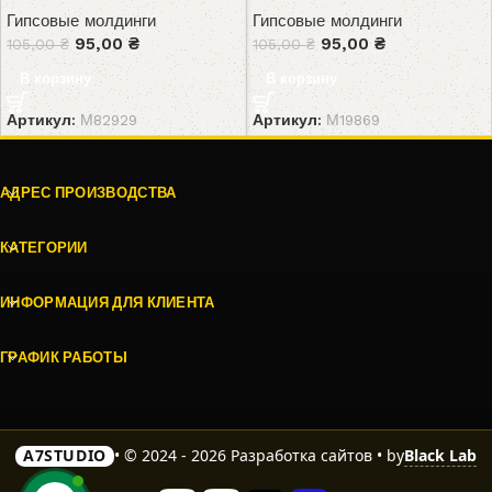
Гипсовые молдинги
Гипсовые молдинги
95,00
₴
95,00
₴
105,00
₴
105,00
₴
В корзину
В корзину
Артикул:
М82929
Артикул:
М19869
АДРЕС ПРОИЗВОДСТВА
КАТЕГОРИИ
ИНФОРМАЦИЯ ДЛЯ КЛИЕНТА
ГРАФИК РАБОТЫ
Black Lab
A7STUDIO
• © 2024 - 2026 Разработка сайтов • by