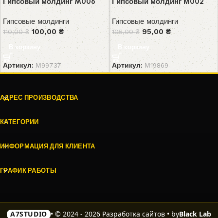
Гипсовый молдинг M006
Гипсовый молдинг М002
Гипсовые молдинги
Гипсовые молдинги
100,00
₴
95,00
₴
110,00
₴
105,00
₴
В корзину
В корзину
Артикул:
М99737
Артикул:
М19869
АДРЕС ПРОИЗВОДСТВА
КАТЕГОРИИ
ИНФОРМАЦИЯ ДЛЯ КЛИЕНТА
ГРАФИК РАБОТЫ
Black Lab
A7STUDIO
• © 2024 - 2026 Разработка сайтов • by