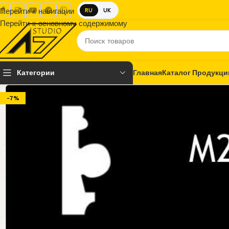
Перейти к навигации
RU
UK
Перейти к основному содержимому
Категории
Главная
Каталог Продукци
-7%