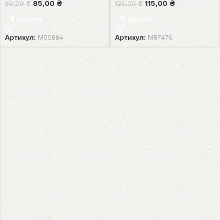
85,00
₴
115,00
₴
90,00
₴
125,00
₴
В корзину
В корзину
Артикул:
М55884
Артикул:
М87476