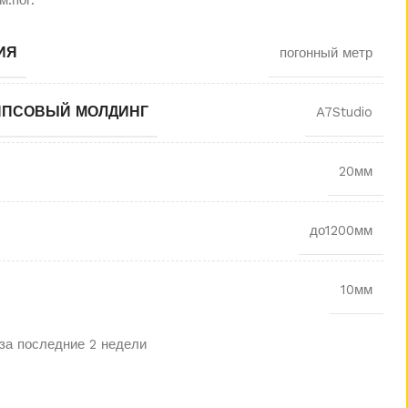
 м.пог.
ИЯ
погонный метр
ИПСОВЫЙ МОЛДИНГ
A7Studio
20мм
до1200мм
10мм
за последние 2 недели