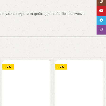
Insta
YouT
аз уже сегодня и откройте для себя безграничные
Tele
Viber
-9%
-9%