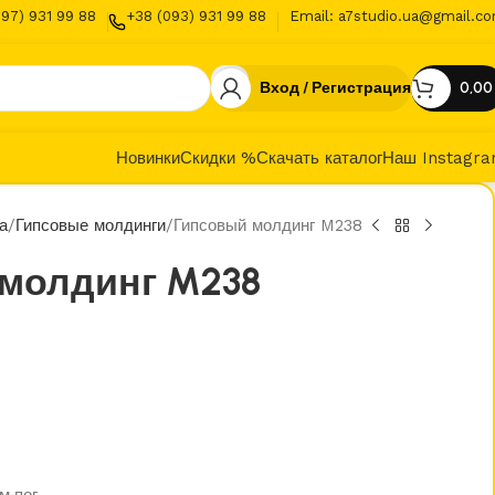
097) 931 99 88
+38 (093) 931 99 88
Email: a7studio.ua@gmail.c
Вход / Регистрация
0,0
Новинки
Скидки %
Скачать каталог
Наш Instagr
а
Гипсовые молдинги
Гипсовый молдинг M238
молдинг M238